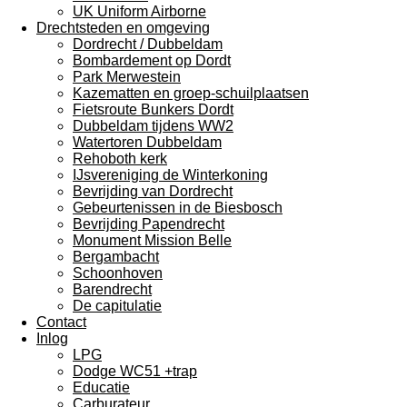
UK Uniform Airborne
Drechtsteden en omgeving
Dordrecht / Dubbeldam
Bombardement op Dordt
Park Merwestein
Kazematten en groep-schuilplaatsen
Fietsroute Bunkers Dordt
Dubbeldam tijdens WW2
Watertoren Dubbeldam
Rehoboth kerk
IJsvereniging de Winterkoning
Bevrijding van Dordrecht
Gebeurtenissen in de Biesbosch
Bevrijding Papendrecht
Monument Mission Belle
Bergambacht
Schoonhoven
Barendrecht
De capitulatie
Contact
Inlog
LPG
Dodge WC51 +trap
Educatie
Carburateur