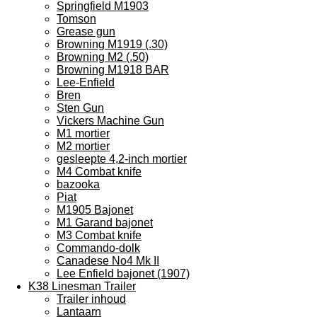
Springfield M1903
Tomson
Grease gun
Browning M1919 (.30)
Browning M2 (.50)
Browning M1918 BAR
Lee-Enfield
Bren
Sten Gun
Vickers Machine Gun
M1 mortier
M2 mortier
gesleepte 4,2-inch mortier
M4 Combat knife
bazooka
Piat
M1905 Bajonet
M1 Garand bajonet
M3 Combat knife
Commando-dolk
Canadese No4 Mk II
Lee Enfield bajonet (1907)
K38 Linesman Trailer
Trailer inhoud
Lantaarn