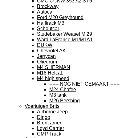
GMC CCKW 353 A2 ST6
Brockway
Autocar
Ford M20 Greyhound
Halftrack M3
Schoutcar
Studebaker Weasel M 29
Ward LaFrance M1/M1A1
DUKW
Chevrolet AK
Jerrycan
Oliedrum
M4 SHERMAN
M18 Helcat.
M4 high speed
------ NOG NIET GEMAAKT ------
M24 Chafee
M3 tank
M26 Pershing
Voertuigen Brits
Airborne Jeep
Dingo
Brencarrier
Loyd Carrier
CMP Truck