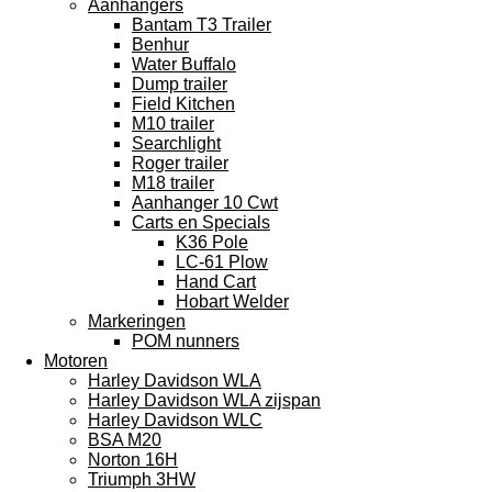
Aanhangers
Bantam T3 Trailer
Benhur
Water Buffalo
Dump trailer
Field Kitchen
M10 trailer
Searchlight
Roger trailer
M18 trailer
Aanhanger 10 Cwt
Carts en Specials
K36 Pole
LC-61 Plow
Hand Cart
Hobart Welder
Markeringen
POM nunners
Motoren
Harley Davidson WLA
Harley Davidson WLA zijspan
Harley Davidson WLC
BSA M20
Norton 16H
Triumph 3HW