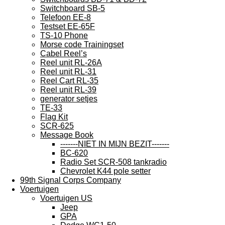
Switchboard SB-5
Telefoon EE-8
Testset EE-65F
TS-10 Phone
Morse code Trainingset
Cabel Reel’s
Reel unit RL-26A
Reel unit RL-31
Reel Cart RL-35
Reel unit RL-39
generator setjes
TE-33
Flag Kit
SCR-625
Message Book
-------NIET IN MIJN BEZIT-------
BC-620
Radio Set SCR-508 tankradio
Chevrolet K44 pole setter
99th Signal Corps Company
Voertuigen
Voertuigen US
Jeep
GPA