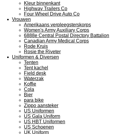
Kleur binnenkant
Highway Trailers Co
Four Wheel Drive Auto Co
Vrouwen
Amerikaans verpleegsterskorps
Women's Army Auxiliary Corps
6888e Central Postal Directory Battalion
Canadian Army Medical Corps
Rode Kruis
Rosie the Riveter
Uniformen & Diversen
Tenten
Tent kachel
Field desk
Waterzak
Koffie
Cola
Bier
para bike
Zippo aansteker
US Uniformen
US Gala Uniform
US HBT Uniformen
US Schoenen
UK Uniform