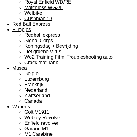
Royal Enfield WD/RE
Matchless WG3/L
Welbike
Cushman 53
Red Ball Express
Filmpjes
Redball express
Signal Corps
Koningsdag + Bevrijding
Het groene Virus
Wo2 Training Film: Troubleshooting auto.
Crack that Tank
Musea
Belgie
Luxemburg
Frankrijk
Nederland
Zwitserland
Canada
Wapens
Golt M1911
Webley Revolver
Enfield revolver
Garand M1
M1 Carabine