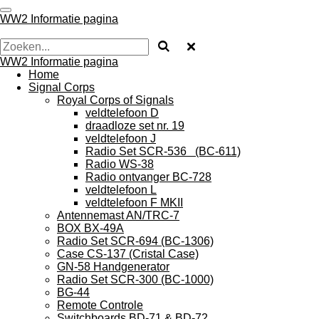
Ga
WW2 Informatie pagina
direct
naar
de
WW2 Informatie pagina
hoofdinhoud
Home
Signal Corps
Royal Corps of Signals
veldtelefoon D
draadloze set nr. 19
veldtelefoon J
Radio Set SCR-536 (BC-611)
Radio WS-38
Radio ontvanger BC-728
veldtelefoon L
veldtelefoon F MKII
Antennemast AN/TRC-7
BOX BX-49A
Radio Set SCR-694 (BC-1306)
Case CS-137 (Cristal Case)
GN-58 Handgenerator
Radio Set SCR-300 (BC-1000)
BG-44
Remote Controle
Switchboards BD-71 & BD-72