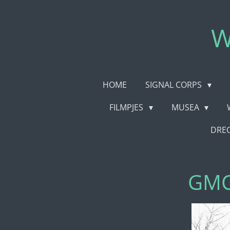
Ga
direct
W
naar
de
hoofdinhoud
HOME
SIGNAL CORPS
FILMPJES
MUSEA
DRE
GMC 