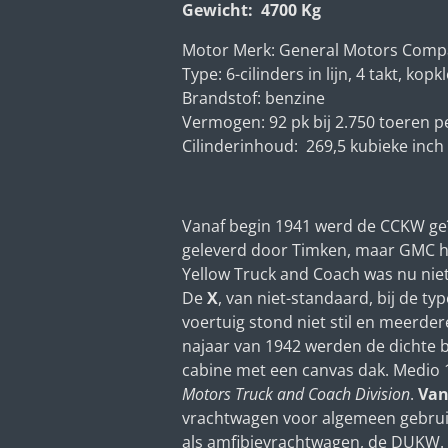
Gewicht: 4700 Kg
Motor Merk: General Motors Comp
Type: 6-cilinders in lijn, 4 takt, kop
Brandstof: benzine
Vermogen: 92 pk
bij 2.750 toeren 
Cilinderinhoud:
269,5 kubieke inch
Vanaf begin 1941 werd de CCKW geïnt
geleverd door Timken, maar GMC
h
Yellow Truck and Coach was nu niet 
De
X
, van niet-standaard, bij de t
voertuig stond niet stil en meerde
najaar van 1942 werden de dichte 
cabine met een canvas dak. Medio 
Motors Truck and Coach Division
.
Van
vrachtwagen voor algemeen gebruik
als
amfibievrachtwagen, de DUKW.