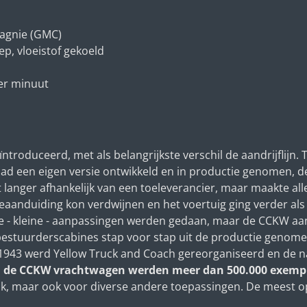
agnie (GMC)
klep, vloeistof gekoeld
per minuut
roduceerd, met als belangrijkste verschil de aandrijflijn. 
ad een eigen versie ontwikkeld en in productie genomen,
langer afhankelijk van een toeleverancier, maar maakte alle
ypeaanduiding kon verdwijnen en het voertuig ging verder al
re - kleine - aanpassingen werden gedaan, maar de CCKW aa
bestuurderscabines stap voor stap uit de productie genom
1943 werd Yellow Truck and Coach gereorganiseerd en de n
 de CCKW vrachtwagen werden meer dan 500.000 exemp
, maar ook voor diverse andere toepassingen. De meest o