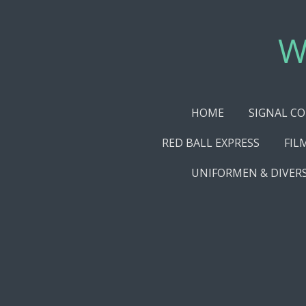
Ga
direct
W
naar
de
hoofdinhoud
HOME
SIGNAL C
RED BALL EXPRESS
FIL
UNIFORMEN & DIVER