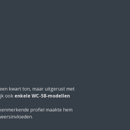
een kwart ton, maar uitgerust met
ijk ook
enkele WC-58-modellen
jn kenmerkende profiel maakte hem
weersinvloeden.