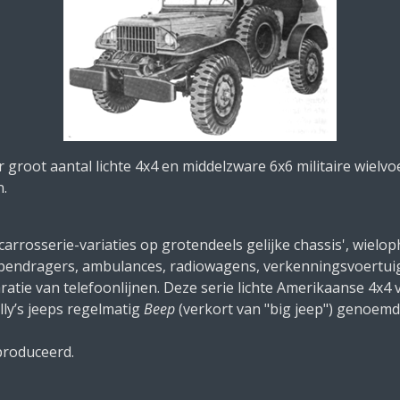
 groot aantal lichte 4x4 en middelzware 6x6 militaire wielv
n.
arrosserie-variaties op grotendeels gelijke chassis', wielo
pendragers, ambulances, radiowagens, verkenningsvoertui
tie van telefoonlijnen. Deze serie lichte Amerikaanse 4x4
lly’s jeeps regelmatig
Beep
(verkort van "big jeep") genoemd
produceerd.