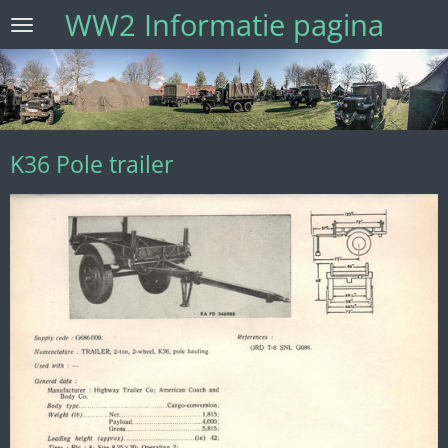
WW2 Informatie pagina
Ga
direct
naar
de
hoofdinhoud
K36 Pole trailer