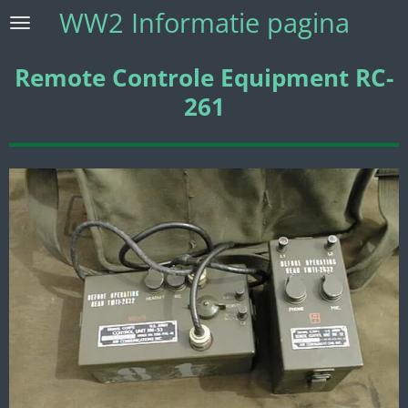
WW2 Informatie pagina
Ga
direct
naar
Remote Controle Equipment RC-
de
261
hoofdinhoud