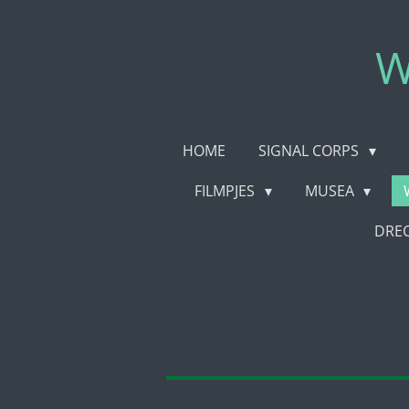
Ga
direct
W
naar
de
hoofdinhoud
HOME
SIGNAL CORPS
FILMPJES
MUSEA
DRE