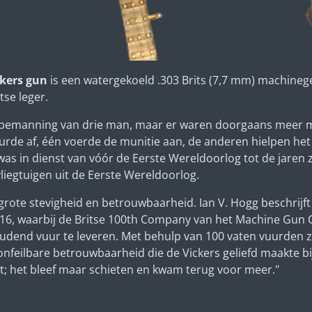
ckers gun
is een watergekoeld .303 Brits (7,7 mm) machine
tse leger.
 bemanning van drie man, maar er waren doorgaans meer 
urde af, één voerde de munitie aan, de anderen hielpen he
as in dienst van vóór de Eerste Wereldoorlog tot de jaren z
liegtuigen uit de Eerste Wereldoorlog.
grote stevigheid en betrouwbaarheid. Ian V. Hogg beschrij
1916, waarbij de Britse 100th Company van het Machine Gun
udend vuur te leveren. Met behulp van 100 vaten vuurden z
nfeilbare betrouwbaarheid die de Vickers geliefd maakte bij 
t; het bleef maar schieten en kwam terug voor meer."