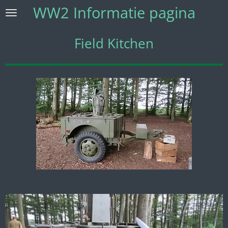
WW2 Informatie pagina
Ga
direct
naar
Field Kitchen
de
hoofdinhoud