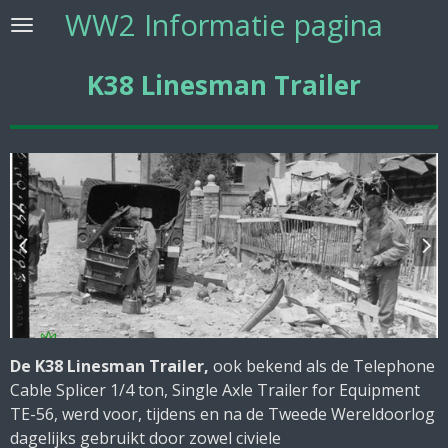
WW2 Informatie pagina
Ga
direct
naar
K38 Linesman Trailer
de
hoofdinhoud
De K38 Linesman Trailer,
ook bekend als de Telephone
Cable Splicer 1/4 ton, Single Axle Trailer for Equipment
TE-56, werd voor, tijdens en na de Tweede Wereldoorlog
dagelijks gebruikt door zowel civiele