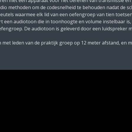
eren met een apparaat voor het oefenen van transmissie en 
udio methoden om de codesnelheid te behouden nadat de scho
utels waarmee elk lid van een oefengroep van tien toetsen h
 een audiotoon die in toonhoogte en volume instelbaar is, 
 oefengroep. De audiotoon is geleverd door een luidspreke
n met leden van de praktijk groep op 12 meter afstand, en