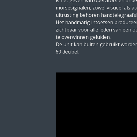
is het geven van operators en and
morsesignalen, zowel visueel als a
uitrusting behoren handtelegraafsle
Het handmatig intoetsen produceert
zichtbaar voor alle leden van een
te overwinnen geluiden.
De unit kan buiten gebruikt worde
60 decibel.