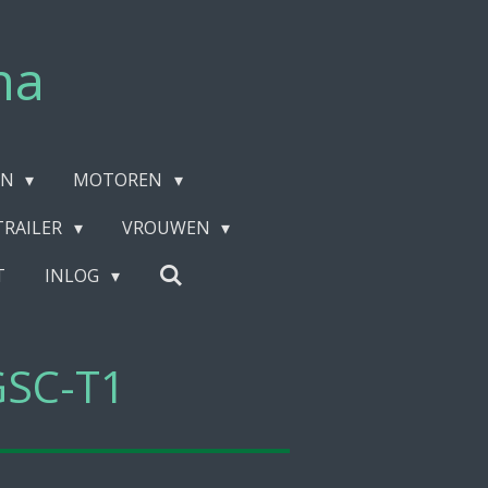
na
EN
MOTOREN
TRAILER
VROUWEN
T
INLOG
GSC-T1