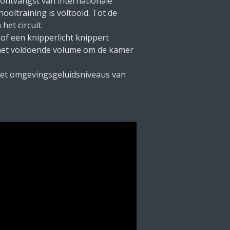
ontvangst van internationale
oltraining is voltooid. Tot de
et circuit.
of een knipperlicht knippert
r met voldoende volume om de kamer
 met omgevingsgeluidsniveaus van