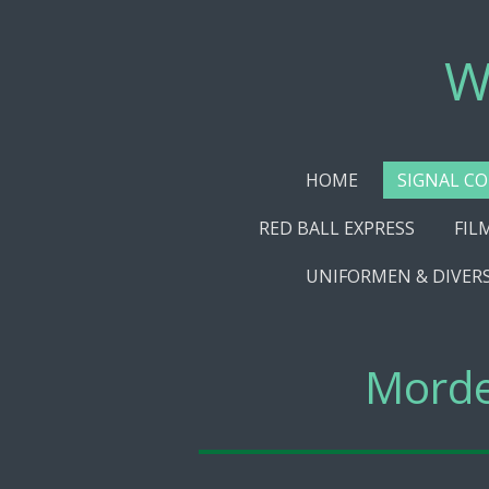
Ga
direct
W
naar
de
hoofdinhoud
HOME
SIGNAL C
RED BALL EXPRESS
FIL
UNIFORMEN & DIVER
Morde