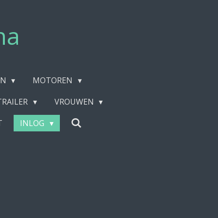
na
EN
MOTOREN
TRAILER
VROUWEN
T
INLOG