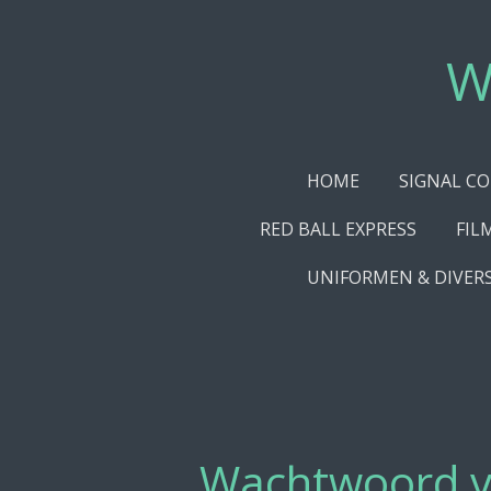
Ga
direct
W
naar
de
hoofdinhoud
HOME
SIGNAL C
RED BALL EXPRESS
FIL
UNIFORMEN & DIVER
Wachtwoord v